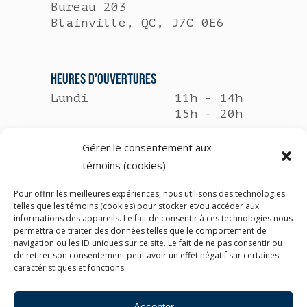
Bureau 203
Blainville, QC, J7C 0E6
HEURES D’OUVERTURES
Lundi
11h - 14h
15h - 20h
Mardi
8h30 - 12h
Gérer le consentement aux
13h - 17h30
témoins (cookies)
Mercredi
Fermé
Pour offrir les meilleures expériences, nous utilisons des technologies
telles que les témoins (cookies) pour stocker et/ou accéder aux
informations des appareils. Le fait de consentir à ces technologies nous
Jeudi
11h - 14h
permettra de traiter des données telles que le comportement de
15h - 20h
navigation ou les ID uniques sur ce site. Le fait de ne pas consentir ou
de retirer son consentement peut avoir un effet négatif sur certaines
caractéristiques et fonctions.
Vendredi
8h - 12h30
Accepter