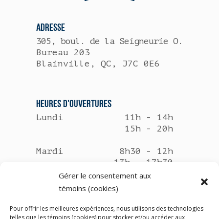
ADRESSE
305, boul. de la Seigneurie O.
Bureau 203
Blainville, QC, J7C 0E6
HEURES D’OUVERTURES
Lundi
11h - 14h
15h - 20h
Mardi
8h30 - 12h
13h - 17h30
Gérer le consentement aux
Mercredi
Fermé
témoins (cookies)
Jeudi
11h - 14h
Pour offrir les meilleures expériences, nous utilisons des technologies
15h - 20h
telles que les témoins (cookies) pour stocker et/ou accéder aux