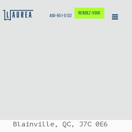
RENDEZ-VOUS
450-951-5132
NOUS JOINDRE
450-951-5132
info@cliniquelaurea.ca
305 boul. de la
Seigneurie O.
Bureau 203
Blainville, QC, J7C 0E6