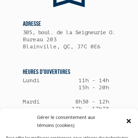
ADRESSE
305, boul. de la Seigneurie O.
Bureau 203
Blainville, QC, J7C 0E6
HEURES D’OUVERTURES
Lundi
11h - 14h
15h - 20h
Mardi
8h30 - 12h
13h - 17h30
Gérer le consentement aux
Mercredi
Fermé
témoins (cookies)
Jeudi
11h - 14h
Pour offrir les meilleures expériences, nous utilisons des technologies