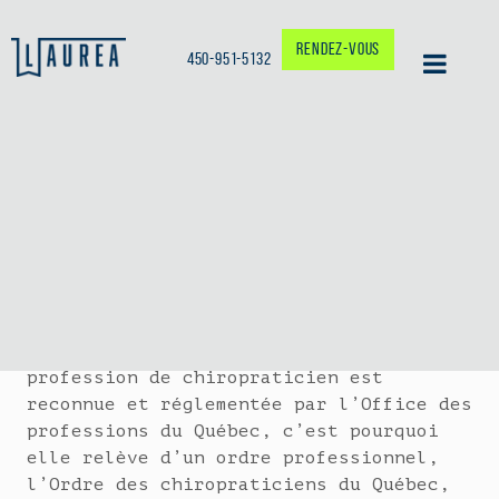
RENDEZ-VOUS
450-951-5132
CHIROPRATIQUE
La chiropratique est une discipline de
la santé spécialisée dans le champ
neuro-musculo-squelettique. La
profession de chiropraticien est
reconnue et réglementée par l’Office des
professions du Québec, c’est pourquoi
elle relève d’un ordre professionnel,
l’Ordre des chiropraticiens du Québec,